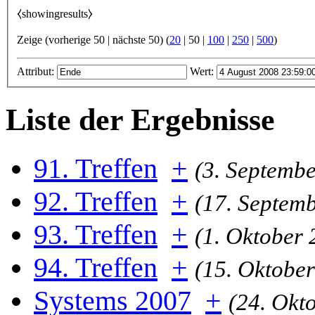
⧼showingresults⧽
Zeige (
vorherige 50
|
nächste 50
) (
20
|
50
|
100
|
250
|
500
)
Attribut:
Wert:
Liste der Ergebnisse
91. Treffen
+
(3. Septembe
92. Treffen
+
(17. Septem
93. Treffen
+
(1. Oktober 
94. Treffen
+
(15. Oktober
Systems 2007
+
(24. Okt