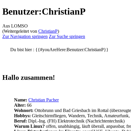
Benutzer
:
ChristianP
Aus LOMSO
(Weitergeleitet von
ChristianP
)
Zur Navigation springen
Zur Suche springen
Du bist hier :
{{#youAreHere:Benutzer:ChristianP}}
Hallo zusammen!
Name:
Christian Pacher
Alter:
66
Wohnort:
Ottobrunn und Bad Griesbach im Rottal (überzeugte
Hobbys:
Gleitschirmfliegen, Wandern, Technik, Amateurfunk,
Beruf:
Dipl.-Ing. (FH) Elektrotechnik (Nachrichtentechnik)
Warum Linux?
offen, unabhängig, läuft überall, anpassbar, fre