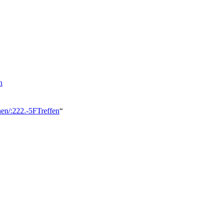
n
hen/:222.-5FTreffen
“