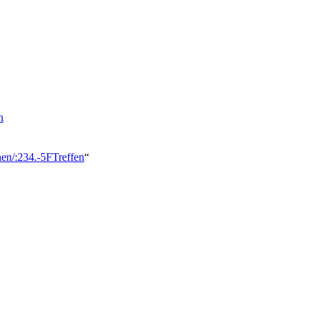
n
hen/:234.-5FTreffen
“