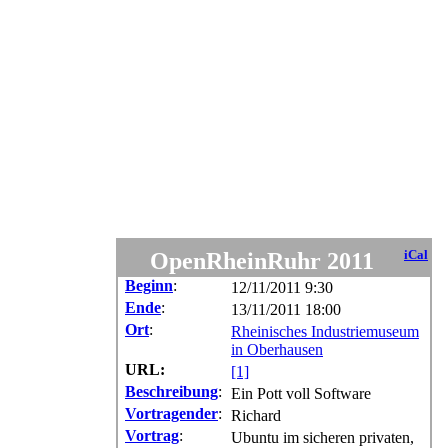
OpenRheinRuhr 2011
iCal
Beginn
:
12/11/2011 9:30
Ende
:
13/11/2011 18:00
Ort
:
Rheinisches Industriemuseum
in Oberhausen
URL:
[1]
Beschreibung
:
Ein Pott voll Software
Vortragender
:
Richard
Vortrag
:
Ubuntu im sicheren privaten,