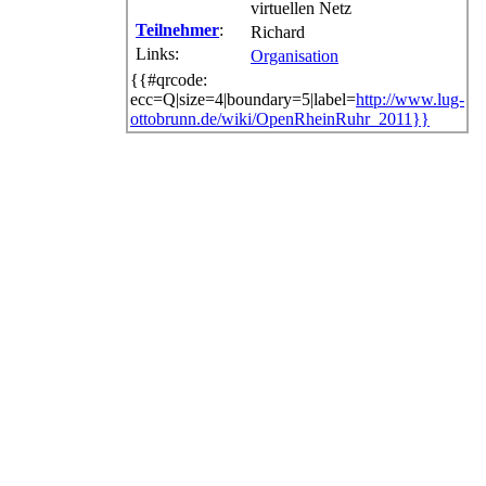
virtuellen Netz
Teilnehmer
:
Richard
Links:
Organisation
{{#qrcode:
ecc=Q|size=4|boundary=5|label=
http://www.lug-
ottobrunn.de/wiki/OpenRheinRuhr_2011}}