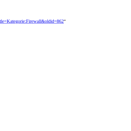
itle=Kategorie:Firewall&oldid=862
“