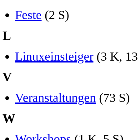
Feste
(2 S)
L
Linuxeinsteiger
(3 K, 13
V
Veranstaltungen
(73 S)
W
Workshops
(1 K, 5 S)