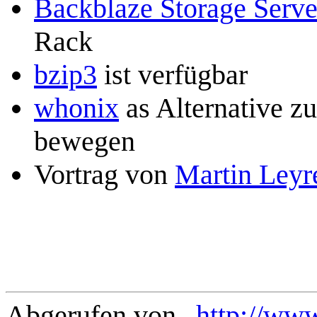
Backblaze Storage Serve
Rack
bzip3
ist verfügbar
whonix
as Alternative z
bewegen
Vortrag von
Martin Leyr
Abgerufen von „
http://ww