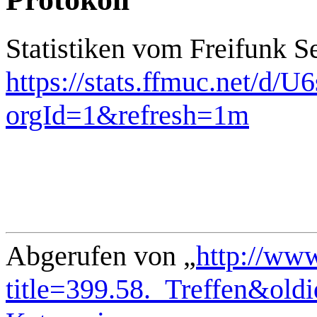
Statistiken vom Freifunk Se
https://stats.ffmuc.net/d/
orgId=1&refresh=1m
Abgerufen von „
http://ww
title=399.58._Treffen&old