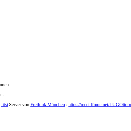
önnen.
en.
m
Jitsi
Server von
Freifunk München
:
https://meet.ffmuc.net/LUGOttob