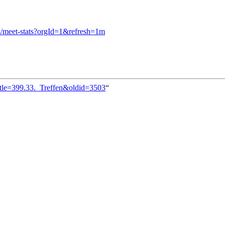
Zz/meet-stats?orgId=1&refresh=1m
itle=399.33._Treffen&oldid=3503
“