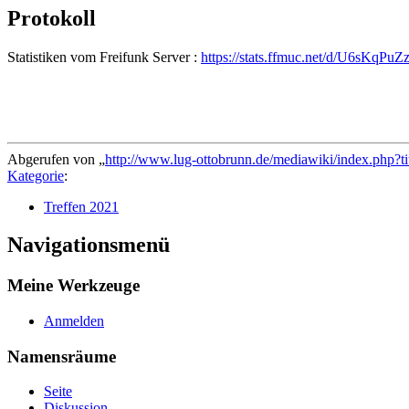
Protokoll
Statistiken vom Freifunk Server :
https://stats.ffmuc.net/d/U6sKqPu
Abgerufen von „
http://www.lug-ottobrunn.de/mediawiki/index.php?t
Kategorie
:
Treffen 2021
Navigationsmenü
Meine Werkzeuge
Anmelden
Namensräume
Seite
Diskussion