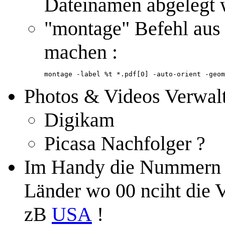
Dateinamen abgelegt 
"montage" Befehl aus
machen :
montage -label %t *.pdf[0] -auto-orient -geom
Photos & Videos Verwal
Digikam
Picasa Nachfolger ?
Im Handy die Nummern mi
Länder wo 00 nciht die V
zB
USA
!