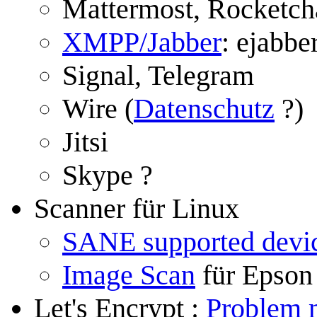
Mattermost, Rocketch
XMPP/Jabber
: ejabbe
Signal, Telegram
Wire (
Datenschutz
?)
Jitsi
Skype ?
Scanner für Linux
SANE supported devi
Image Scan
für Epson
Let's Encrypt :
Problem m