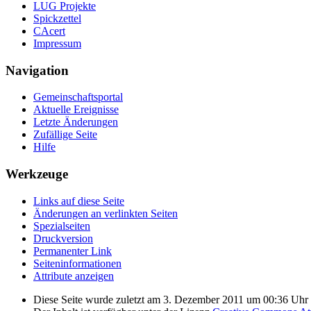
LUG Projekte
Spickzettel
CAcert
Impressum
Navigation
Gemeinschafts­portal
Aktuelle Ereignisse
Letzte Änderungen
Zufällige Seite
Hilfe
Werkzeuge
Links auf diese Seite
Änderungen an verlinkten Seiten
Spezialseiten
Druckversion
Permanenter Link
Seiten­­informationen
Attribute anzeigen
Diese Seite wurde zuletzt am 3. Dezember 2011 um 00:36 Uhr b