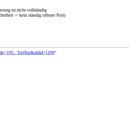
rung ist nicht vollständig
erheit -> kein ständig offener Port)
itle=195._Treffen&oldid=1109
“