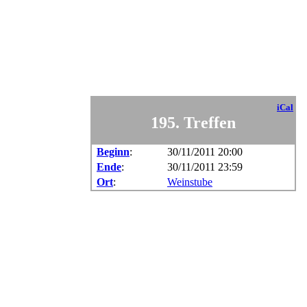
iCal
195. Treffen
Beginn
:
30/11/2011 20:00
Ende
:
30/11/2011 23:59
Ort
:
Weinstube