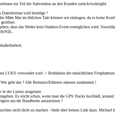
nehmen ein Teil der Subvention an den Kunden zurück/weitergibt
hes Datenformat wird benötigt ?
is Mitte Mai im üblichen Takt können wir eintragen, da es keine Konfli
 geöffnet.
ugehen, dass das Wetter kein Outdoor-Event ermöglichen wird. Vorschl
r MySQL.
kalierbarkeit
n LUKS verwendet wird -> Reduktion der tatsächlichen Festplattenzu
Wie geht das ? Alle Benutzer/Editoren müssen zustimmen !
ür in der Lizenz ausgenutz
ngeben. Es reicht schon, wenn man die GPS Tracks hochlädt, jemand 
eigern um die Bandbreite auszureizen ?
hine nicht dicht zu machen - finde aber keinen Link dazu. Michael 