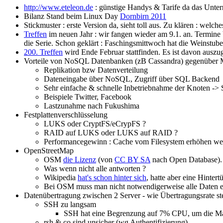
http://www.eteleon.de
: günstige Handys & Tarife da das Unter
Bilanz Stand beim Linux Day
Dornbirn 2011
Stickmuster : erste Version da, sieht toll aus. Zu klären : welc
Treffen
im neuen Jahr : wir fangen wieder am 9.1. an. Termine b
die Serie. Schon geklärt : Faschingsmittwoch hat die Weinstube
200. Treffen
wird Ende Februar stattfinden. Es ist davon ausz
Vorteile von NoSQL Datenbanken (zB Cassandra) gegenübe
Replikation bzw Datenverteilung
Dateneingabe über NoSQL, Zugriff über SQL Backend
Sehr einfache & schnelle Inbetriebnahme der Knoten -> S
Beispiele Twitter, Facebook
Lastzunahme nach Fukushima
Festplattenverschlüsselung
LUKS oder CryptFS/eCrypFS ?
RAID auf LUKS oder LUKS auf RAID ?
Performancegewinn : Cache vom Filesystem erhöhen wen
OpenStreetMap
OSM
die Lizenz
(von
CC BY SA
nach Open Database). 
Was wenn nicht alle antworten ?
Wikipedia
hat's schon hinter sich
, hatte aber eine Hintert
Bei OSM muss man nicht notwendigerweise alle Daten ei
Datenübertragung zwischen 2 Server - wie Übertragungsrate st
SSH zu langsam
SSH hat eine Begrenzung auf 7% CPU, um die Masc
rsh & co sind unsicher (wg Authentifizierung)