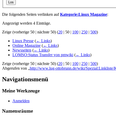
Los
Die folgenden Seiten verlinken auf
Kategorie:Linux Magazine
:
Angezeigt werden 4 Einträge.
Zeige (
vorherige 50
|
nächste 50
) (
20
|
50
|
100
|
250
|
500
)
Linux Presse
(
← Links
)
Online Magazine
(
← Links
)
Newsseiten
(
← Links
)
LOMSO:Status Transfer von pmwiki
(
← Links
)
Zeige (
vorherige 50
|
nächste 50
) (
20
|
50
|
100
|
250
|
500
)
Abgerufen von „
http://www.lug-ottobrunn.de/wiki/Spezial:Linkliste
Navigationsmenü
Meine Werkzeuge
Anmelden
Namensräume