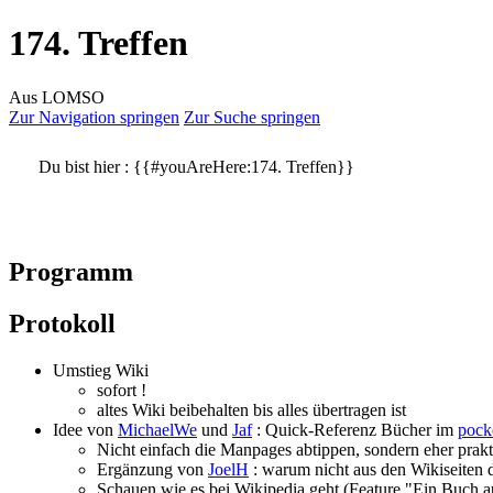
174. Treffen
Aus LOMSO
Zur Navigation springen
Zur Suche springen
Du bist hier :
{{#youAreHere:174. Treffen}}
Programm
Protokoll
Umstieg Wiki
sofort !
altes Wiki beibehalten bis alles übertragen ist
Idee von
MichaelWe
und
Jaf
: Quick-Referenz Bücher im
pock
Nicht einfach die Manpages abtippen, sondern eher prakt
Ergänzung von
JoelH
: warum nicht aus den Wikiseiten di
Schauen wie es bei Wikipedia geht (Feature "Ein Buch 