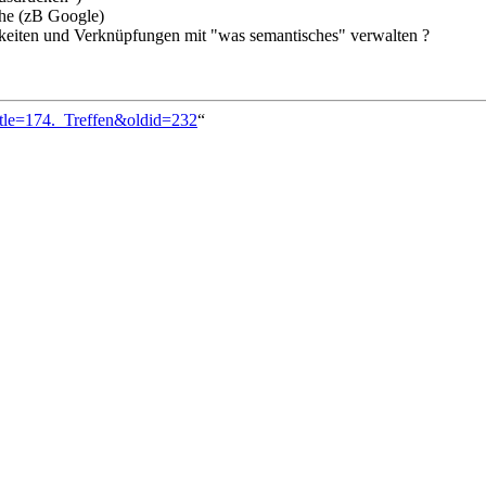
he (zB Google)
iten und Verknüpfungen mit "was semantisches" verwalten ?
itle=174._Treffen&oldid=232
“